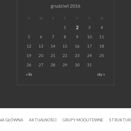
grudzień 2016
P
W
Ś
C
P
S
N
2
1
3
4
5
6
7
8
9
10
11
12
13
14
15
16
17
18
19
20
21
22
23
24
25
26
27
28
29
30
31
« lis
sty »
NA GŁÓWNA
AKTUALNOŚCI
GRUPY MODLITEWNE
STRUKTUR