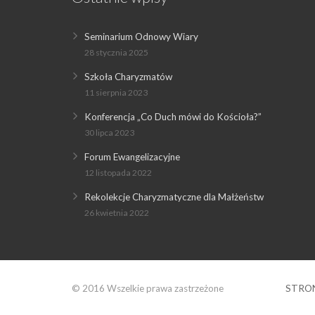
Seminarium Odnowy Wiary
28 stycznia 2025
Szkoła Charyzmatów
11 sierpnia 2023
Konferencja „Co Duch mówi do Kościoła?”
30 lipca 2023
Forum Ewangelizacyjne
12 listopada 2022
Rekolekcje Charyzmatyczne dla Małżeństw
26 kwietnia 2022
© 2016 Wszelkie prawa zastrzeżone
STRO