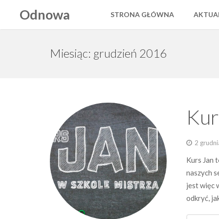
Odnowa
STRONA GŁÓWNA
AKTUA
Miesiąc: grudzień 2016
Kur
2 grudn
Kurs Jan t
naszych s
jest więc 
odkryć, j