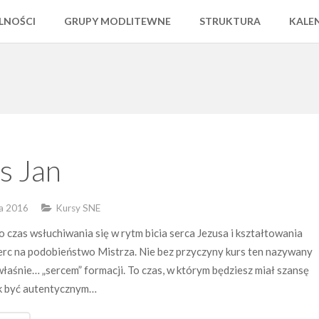
LNOŚCI
GRUPY MODLITEWNE
STRUKTURA
KALE
s Jan
ia 2016
Kursy SNE
o czas wsłuchiwania się w rytm bicia serca Jezusa i kształtowania
erc na podobieństwo Mistrza. Nie bez przyczyny kurs ten nazywany
właśnie… „sercem” formacji. To czas, w którym będziesz miał szansę
ak być autentycznym…