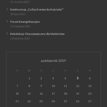
11 sierpnia 2023
Konferencja „Co Duch mówi do Kościoła?”
30 lipca 2023
Forum Ewangelizacyjne
12 listopada 2022
Rekolekcje Charyzmatyczne dla Małżeństw
26 kwietnia 2022
październik 2019
P
W
Ś
C
P
S
N
5
1
2
3
4
6
7
8
9
10
11
12
13
14
15
16
17
18
19
20
21
22
23
24
25
26
27