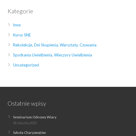
Kategorie
Inne
Kursy SNE
Rekolekcje, Dni Skupienia, Warsztaty, Czuwania
Spotkania Uwielbienia, Wieczory Uwielbienia
Uncategorized
Ostatnie wpisy
Seminarium Odnowy Wiary
28 stycznia 2025
Szkoła Charyzmatów