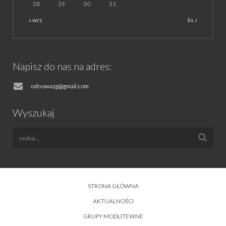
28
29
30
31
« wrz
lis »
Napisz do nas na adres:
odnowazg@gmail.com
Wyszukaj
STRONA GŁÓWNA
AKTUALNOŚCI
GRUPY MODLITEWNE