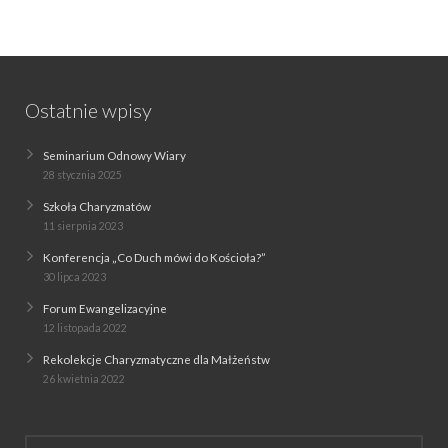
Ostatnie wpisy
Seminarium Odnowy Wiary
28 stycznia 2025
Szkoła Charyzmatów
11 sierpnia 2023
Konferencja „Co Duch mówi do Kościoła?”
30 lipca 2023
Forum Ewangelizacyjne
12 listopada 2022
Rekolekcje Charyzmatyczne dla Małżeństw
26 kwietnia 2022