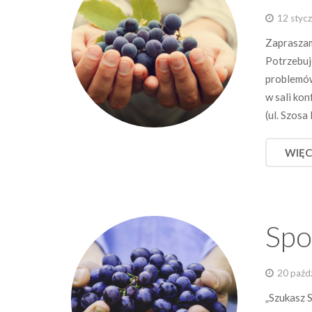
12 styc
Zapraszam
Potrzebuj
problemów
w sali ko
(ul. Szosa
WIĘC
Spo
20 paźd
„Szukasz 