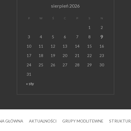
sierpień 2026
P
W
Ś
C
P
S
N
1
2
9
3
4
5
6
7
8
10
11
12
13
14
15
16
17
18
19
20
21
22
23
24
25
26
27
28
29
30
31
« sty
NA GŁÓWNA
AKTUALNOŚCI
GRUPY MODLITEWNE
STRUKTUR