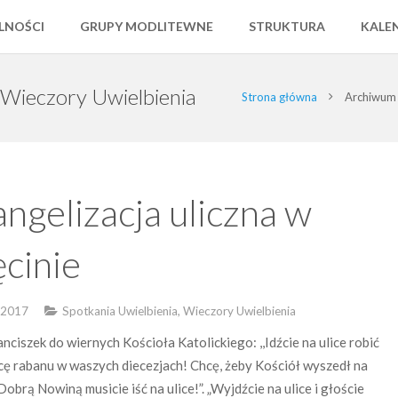
LNOŚCI
GRUPY MODLITEWNE
STRUKTURA
KALE
, Wieczory Uwielbienia
Strona główna
Archiwum 
ngelizacja uliczna w
ęcinie
a 2017
Spotkania Uwielbienia, Wieczory Uwielbienia
nciszek do wiernych Kościoła Katolickiego: ,,Idźcie na ulice robić
cę rabanu w waszych diecezjach! Chcę, żeby Kościół wyszedł na
Z Dobrą Nowiną musicie iść na ulice!”. „Wyjdźcie na ulice i głoście