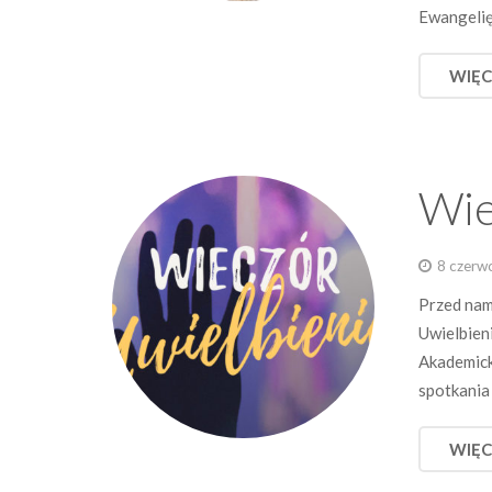
Ewangelię
WIĘC
Wie
8 czerw
Przed nam
Uwielbien
Akademicki
spotkania
WIĘC