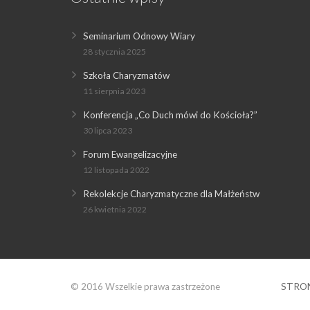
Seminarium Odnowy Wiary
28 stycznia 2025
Szkoła Charyzmatów
11 sierpnia 2023
Konferencja „Co Duch mówi do Kościoła?”
30 lipca 2023
Forum Ewangelizacyjne
12 listopada 2022
Rekolekcje Charyzmatyczne dla Małżeństw
26 kwietnia 2022
© 2016 Wszelkie prawa zastrzeżone
STRO