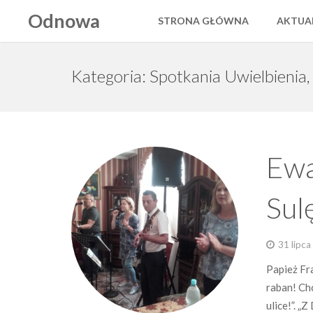
Odnowa
STRONA GŁÓWNA
AKTUA
Kategoria: Spotkania Uwielbienia
Ewa
Sul
31 lipc
Papież Fra
raban! Ch
ulice!”. „