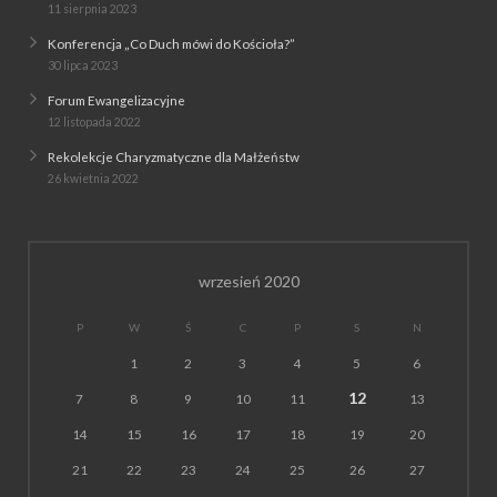
11 sierpnia 2023
Konferencja „Co Duch mówi do Kościoła?”
30 lipca 2023
Forum Ewangelizacyjne
12 listopada 2022
Rekolekcje Charyzmatyczne dla Małżeństw
26 kwietnia 2022
wrzesień 2020
P
W
Ś
C
P
S
N
1
2
3
4
5
6
12
7
8
9
10
11
13
14
15
16
17
18
19
20
21
22
23
24
25
26
27