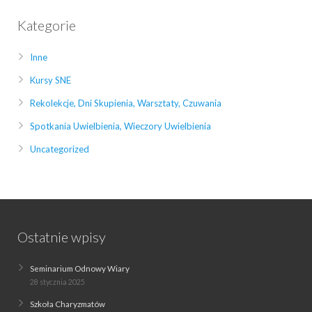
Kategorie
Inne
Kursy SNE
Rekolekcje, Dni Skupienia, Warsztaty, Czuwania
Spotkania Uwielbienia, Wieczory Uwielbienia
Uncategorized
Ostatnie wpisy
Seminarium Odnowy Wiary
28 stycznia 2025
Szkoła Charyzmatów