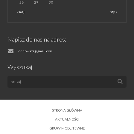
28
29
30
« maj
sty »
Napisz do nas na adres:
odnowazg@gmail.com
Wyszukaj
STRONA GŁÓWNA
AKTUALNOŚCI
GRUPY MODLITEWNE