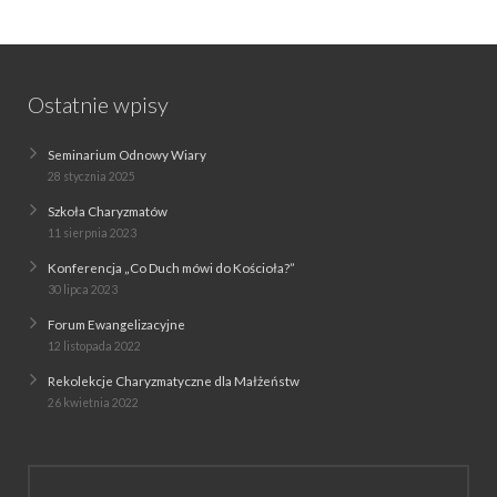
Ostatnie wpisy
Seminarium Odnowy Wiary
28 stycznia 2025
Szkoła Charyzmatów
11 sierpnia 2023
Konferencja „Co Duch mówi do Kościoła?”
30 lipca 2023
Forum Ewangelizacyjne
12 listopada 2022
Rekolekcje Charyzmatyczne dla Małżeństw
26 kwietnia 2022