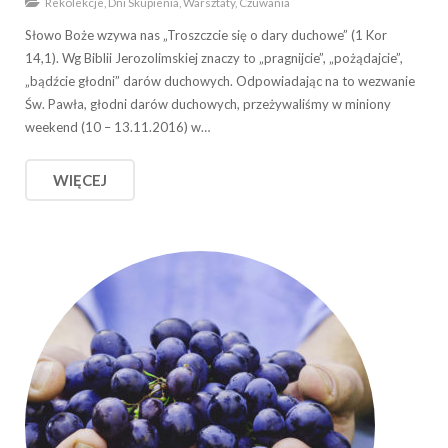
Rekolekcje, Dni Skupienia, Warsztaty, Czuwania
Słowo Boże wzywa nas „Troszczcie się o dary duchowe” (1 Kor
14,1). Wg Biblii Jerozolimskiej znaczy to „pragnijcie”, „pożądajcie”,
„bądźcie głodni” darów duchowych. Odpowiadając na to wezwanie
Św. Pawła, głodni darów duchowych, przeżywaliśmy w miniony
weekend (10 – 13.11.2016) w…
WIĘCEJ