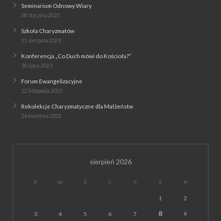
Seminarium Odnowy Wiary
28 stycznia 2025
Szkoła Charyzmatów
11 sierpnia 2023
Konferencja „Co Duch mówi do Kościoła?”
30 lipca 2023
Forum Ewangelizacyjne
12 listopada 2022
Rekolekcje Charyzmatyczne dla Małżeństw
26 kwietnia 2022
sierpień 2026
P
W
Ś
C
P
S
N
1
2
8
3
4
5
6
7
9