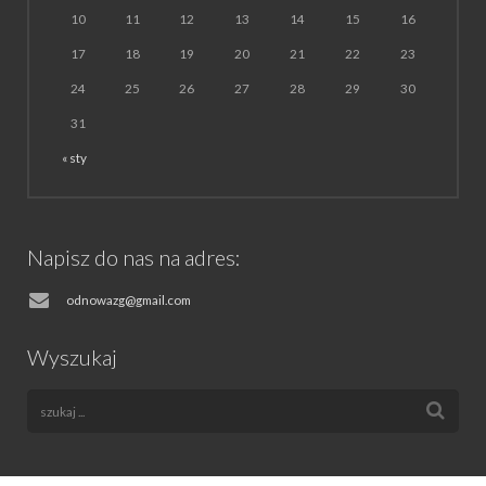
10
11
12
13
14
15
16
17
18
19
20
21
22
23
24
25
26
27
28
29
30
31
« sty
Napisz do nas na adres:
odnowazg@gmail.com
Wyszukaj