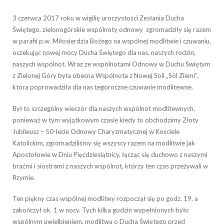
3 czerwca 2017 roku w wigilię uroczystości Zesłania Ducha
Świętego, zielonogórskie wspólnoty odnowy zgromadziły się razem
w parafii p.w. Miłosierdzia Bożego na wspólnej modlitwie i czuwaniu,
oczekując nowej mocy Ducha Świętego dla nas, naszych rodzin,
naszych wspólnot. Wraz ze wspólnotami Odnowy w Duchu Świętym
z Zielonej Góry była obecna Wspólnota z Nowej Soli „Sól Ziemi”,
która poprowadziła dla nas tegoroczne czuwanie modlitewne.
Był to szczególny wieczór dla naszych wspólnot modlitewnych,
ponieważ w tym wyjątkowym czasie kiedy to obchodzimy Złoty
Jubileusz – 50-lecie Odnowy Charyzmatycznej w Kościele
Katolickim, zgromadziliśmy się wszyscy razem na modlitwie jak
Apostołowie w Dniu Pięćdziesiątnicy, łącząc się duchowo z naszymi
braćmi i siostrami z naszych wspólnot, którzy ten czas przeżywali w
Rzymie.
Ten piękny czas wspólnej modlitwy rozpoczął się po godz. 19, a
zakończył ok. 1 w nocy. Tych kilka godzin wypełnionych było
wspólnym uwielbieniem, modlitwą o Ducha Świętego przed