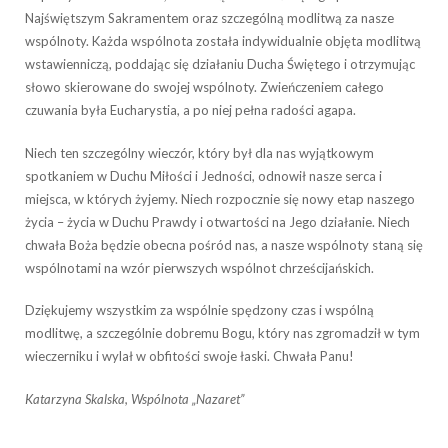
Najświętszym Sakramentem oraz szczególną modlitwą za nasze
wspólnoty. Każda wspólnota została indywidualnie objęta modlitwą
wstawienniczą, poddając się działaniu Ducha Świętego i otrzymując
słowo skierowane do swojej wspólnoty. Zwieńczeniem całego
czuwania była Eucharystia, a po niej pełna radości agapa.
Niech ten szczególny wieczór, który był dla nas wyjątkowym
spotkaniem w Duchu Miłości i Jedności, odnowił nasze serca i
miejsca, w których żyjemy. Niech rozpocznie się nowy etap naszego
życia – życia w Duchu Prawdy i otwartości na Jego działanie. Niech
chwała Boża będzie obecna pośród nas, a nasze wspólnoty staną się
wspólnotami na wzór pierwszych wspólnot chrześcijańskich.
Dziękujemy wszystkim za wspólnie spędzony czas i wspólną
modlitwę, a szczególnie dobremu Bogu, który nas zgromadził w tym
wieczerniku i wylał w obfitości swoje łaski. Chwała Panu!
Katarzyna Skalska, Wspólnota „Nazaret”