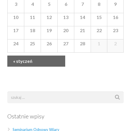
Wydarzenia
Wydarzenia
3
4
5
6
7
8
9
10
11
12
13
14
15
16
17
18
19
20
21
22
23
24
25
26
27
28
1
2
«
styczeń
Ostatnie wpisy
Seminarium Odnowy Wiary