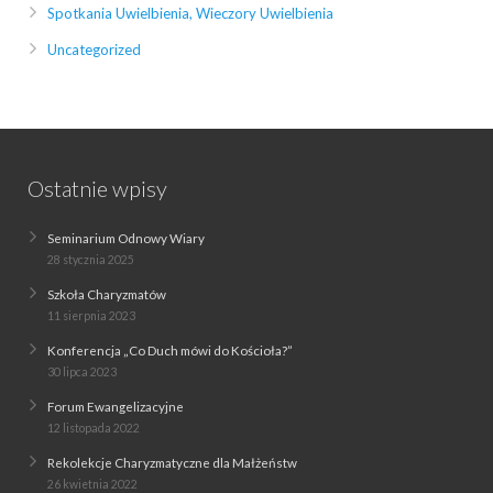
Spotkania Uwielbienia, Wieczory Uwielbienia
Uncategorized
Ostatnie wpisy
Seminarium Odnowy Wiary
28 stycznia 2025
Szkoła Charyzmatów
11 sierpnia 2023
Konferencja „Co Duch mówi do Kościoła?”
30 lipca 2023
Forum Ewangelizacyjne
12 listopada 2022
Rekolekcje Charyzmatyczne dla Małżeństw
26 kwietnia 2022