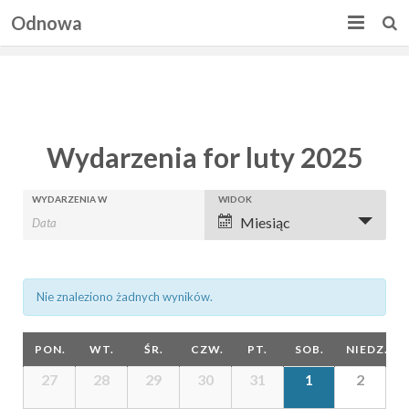
Odnowa
STRONA GŁÓWNA
AKTUALNOŚCI
Wydarzenia for luty 2025
GRUPY MODLITEWNE
STRUKTURA
Wydarzenia
Wydarzenia
WYDARZENIA W
WIDOK
Wydarzenie
Miesiąc
Search
Views
Search
KALENDARIUM
Navigation
and
MATERIAŁY
MSZE Z MODLITWĄ O UZDROWIENIE
Views
Nie znaleziono żadnych wyników.
GALERIA
Navigation
Calendar
PON.
WT.
ŚR.
CZW.
PT.
SOB.
NIEDZ.
LINKI
of
Calendar
27
28
29
30
31
1
2
of